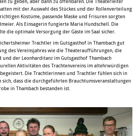
n zu geben, aber dann zu offenbaren. Die Theaterleiter
tten mit der Auswahl des Stückes und der Rollenverteilung
e richtigen Kostüme, passende Maske und Frisuren sorgten
meier. Als Einsagerin fungierte Maria Hundschell. Die
te die optimale Versorgung der Gäste im Saal sicher.
Reichertsheimer Trachtler im Gutsgasthof in Thambach gut
tung des Vereinsjahres wie die Theateraufführungen, die
 und der Leonharditanz im Gutsgasthof Thambach
urellen Aktivitäten des Trachtenvereins im altehrwürdigen
egeistert. Die Trachtlerinnen und Trachtler fühlen sich in
n sich, dass die durchgeführten Brauchtumsveranstaltungen
obe in Thambach bestanden ist.