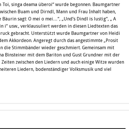
im Toi, singa deama überoi“ wurde begonnen. Baumgartner
 zwischen Buam und Dirndl, Mann und Frau Inhalt haben,
Bäurin sagt: O mei o mei…“, „Und’s Dindl is lustig“, „ A
 i“ usw., verklausuliert werden in diesen Liedtexten das
druck gebracht. Unterstützt wurde Baumgartner von Heidi
dem Akkordeon. Angeregt durch das angestimmte „Prosit
en die Stimmbänder wieder geschmiert. Gemeinsam mit
na Binsteiner mit dem Bariton und Gust Grundner mit der
ie Zeiten zwischen den Liedern und auch einige Witze wurden
heiteren Liedern, bodenständiger Volksmusik und viel