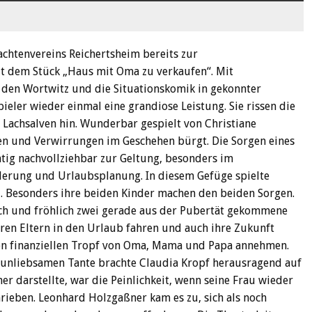
achtenvereins Reichertsheim bereits zur
t dem Stück „Haus mit Oma zu verkaufen“. Mit
den Wortwitz und die Situationskomik in gekonnter
ieler wieder einmal eine grandiose Leistung. Sie rissen die
Lachsalven hin. Wunderbar gespielt von Christiane
gen und Verwirrungen im Geschehen bürgt. Die Sorgen eines
tig nachvollziehbar zur Geltung, besonders im
erung und Urlaubsplanung. In diesem Gefüge spielte
u. Besonders ihre beiden Kinder machen den beiden Sorgen.
ech und fröhlich zwei gerade aus der Pubertät gekommene
hren Eltern in den Urlaub fahren und auch ihre Zukunft
den finanziellen Tropf von Oma, Mama und Papa annehmen.
n unliebsamen Tante brachte Claudia Kropf herausragend auf
 darstellte, war die Peinlichkeit, wenn seine Frau wieder
hrieben. Leonhard Holzgaßner kam es zu, sich als noch