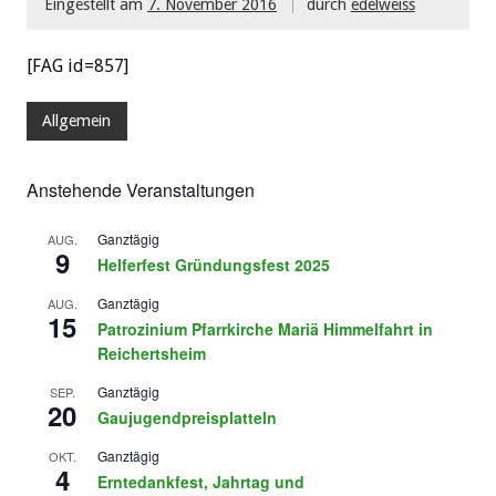
Eingestellt am
7. November 2016
durch
edelweiss
[FAG id=857]
Allgemein
Anstehende Veranstaltungen
Ganztägig
AUG.
9
Helferfest Gründungsfest 2025
Ganztägig
AUG.
15
Patrozinium Pfarrkirche Mariä Himmelfahrt in
Reichertsheim
Ganztägig
SEP.
20
Gaujugendpreisplatteln
Ganztägig
OKT.
4
Erntedankfest, Jahrtag und